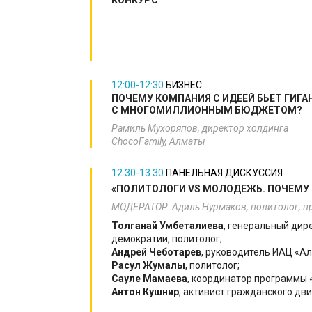
12:00-12:30
БИЗНЕС
​ПОЧЕМУ КОМПАНИЯ С ИДЕЕЙ БЬЕТ ГИГА
С МНОГОМИЛЛИОННЫМ БЮДЖЕТОМ?
Рамиль Мухоряпов, директор холдинга
ChocoFamily, Алматы​
12:30-13:30
​ПАНЕЛЬНАЯ ДИСКУССИЯ
«ПОЛИТОЛОГИ VS МОЛОДЕЖЬ. ПОЧЕМУ
МОДЕРАТОР: Адиль Нурмаков, политолог, пр
Толганай Умбеталиева
, генеральный дир
демократии, политолог;
Андрей Чеботарев
, руководитель ИАЦ «Ал
Расул Жумалы
, политолог;
Сауле Мамаева
, координатор программы
Антон Кушнир
, активист гражданского дви