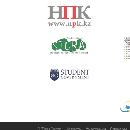
О ZhasCamp
Новости
Участники
Спикеры